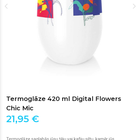
Termoglāze 420 ml Digital Flowers
Chic Mic
21,95 €
Termoglāze saglabās jūsu tēju vai kafiju siltu, kamēr jūs