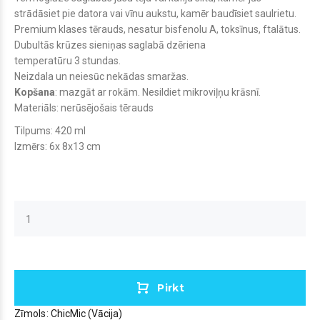
strādāsiet pie datora vai vīnu aukstu, kamēr baudīsiet saulrietu.
Premium klases tērauds, nesatur bisfenolu A, toksīnus, ftalātus.
Dubultās krūzes sieniņas saglabā dzērien
a
temperatūru
3
stundas
.
Neizdala un neiesūc nekādas smaržas.
Kopšana
: mazgāt ar rokām.
Nesildiet mikroviļņu krāsnī.
Materiāls: nerūsējošais tērauds
Tilpums: 420 ml
Izmērs:
6x 8x13 cm
Pirkt
Zīmols:
ChicMic (Vācija)