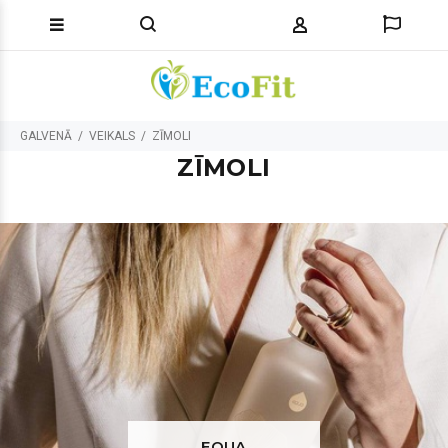
GALVENĀ
VEIKALS
ZĪMOLI
ZĪMOLI
EQUA