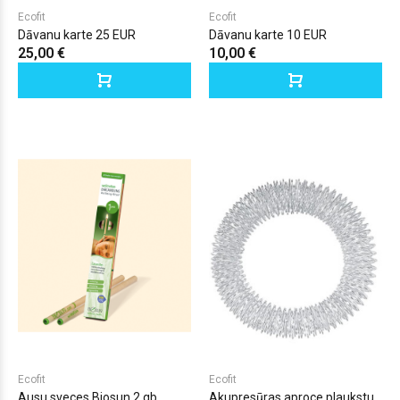
Ecofit
Ecofit
Dāvanu karte 25 EUR
Dāvanu karte 10 EUR
25,00 €
10,00 €
Ecofit
Ecofit
Ausu sveces Biosun 2 gb.
Akupresūras aproce plaukstu