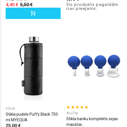
4,40 €
5,50 €
Šis produkts pagaidām
nav pieejams.
EQUA
AcuTop
Stikla pudele Puffy Black 750
Stikla banku komplekts sejas
ml MYEQUA
masāžai...
25,00 €