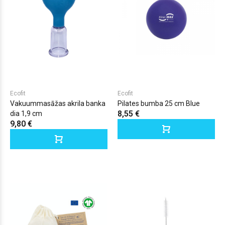
Ecofit
Ecofit
Vakuummasāžas akrila banka
Pilates bumba 25 cm Blue
8,55 €
dia 1,9 cm
9,80 €