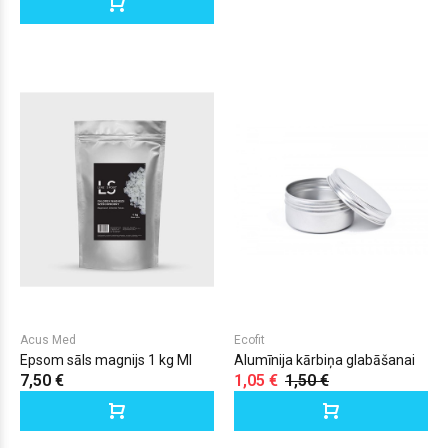
Acus Med
Ecofit
Epsom sāls magnijs 1 kg MI
Alumīnija kārbiņa glabāšanai
7,50 €
1,05 €
1,50 €