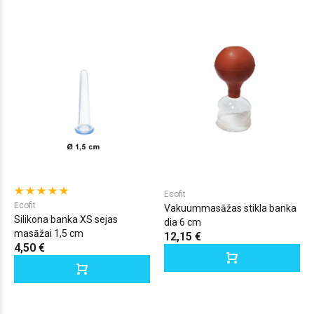
Ecofit
Ecofit
Vakuummasāžas stikla banka
Silikona banka XS sejas
dia 6 cm
masāžai 1,5 cm
12,15 €
4,50 €