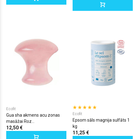
Ecofit
Ecofit
Gua sha akmens acu zonas
Epsom sāls magnija sulfāts 1
masāžai Roz...
kg
12,50 €
11,25 €