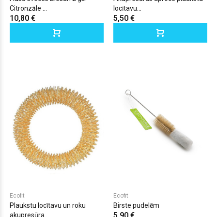
Citronzāle ...
locītavu...
10,80 €
5,50 €
Ecofit
Ecofit
Plaukstu locītavu un roku
Birste pudelēm
5,90 €
akupresūra...