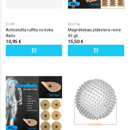
Ecofit
AcuTop
Anticelulīta rullītis no koka
Magnētiskais plāksteris reste
Akito
45 gb....
10,95 €
15,50 €