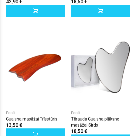
42,90 €
18,50 €
Ecofit
Ecofit
Gua sha masāžai Trīsstūris
Tērauda Gua sha plāksne
13,50 €
masāžai Sirds
18,50 €