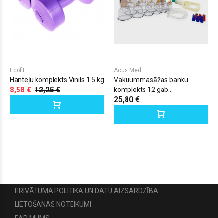
Ecofit
Acus Med
Hanteļu komplekts Vinils 1.5 kg
Vakuummasāžas banku
8,58 €
12,25 €
komplekts 12 gab...
25,80 €
PRIVĀTUMA POLITIKA UN DATU AIZSARDZĪBA
LIETOŠANAS NOTEIKUMI
PAR MUMS