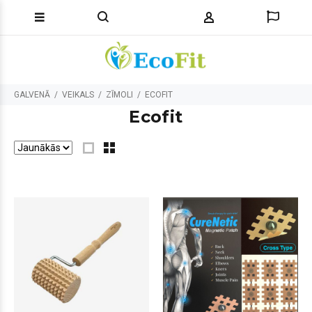
GALVENĀ
VEIKALS
ZĪMOLI
ECOFIT
Ecofit