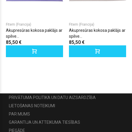
Fitem (Francija)
Fitem (Francija)
Akupresūras kokosa paklājs ar
Akupresūras kokosa paklājs ar
spilve...
spilve...
85,50 €
85,50 €
PRIVĀTUMA POLITIKA UN DATU AIZSARDZĪBA
LIETOŠANAS NOTEIKUMI
PAR MUMS
GARANTIJA UN ATTEIKUMA TIESĪBAS
PIEGĀDE