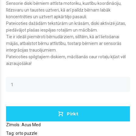
Sensorie diski bērniem attīsta motoriku, kustību koordināciju,
līdzsvaru un taustes uztveri, kā arī palīdz bērnam labāk
koncentrēties un uztvert apkārtējo pasauli.
Pateicoties dažādām tekstūrām un krāsām, diski aktivizē jūtas,
piedāvājot plašas iespējas rotaļām un mācībām.
Tie ir ideāli piemēroti bērnudārziem, silītēm, kā arī lietošanai
mājās, atbalstot bērnu attīstību, tostarp bērniem ar sensorās
integrācijas traucējumiem.
Pateicoties spilgtajiem diskiem, mācīšanās caur rotaļu kļūst vēl
aizraujošāka!
Pirkt
Zīmols:
Acus Med
Tag:
orto puzzle