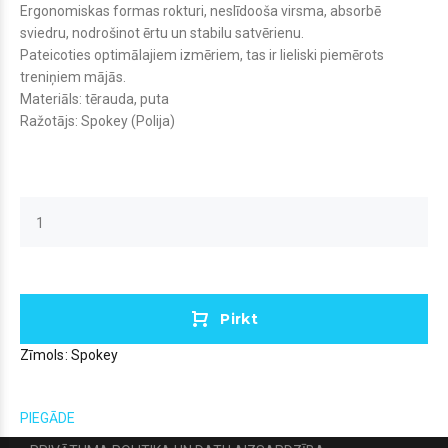
Ergonomiskas formas rokturi, neslīdooša virsma, absorbē
sviedru, nodrošinot ērtu un stabilu satvērienu.
Pateicoties optimālajiem izmēriem, tas ir lieliski piemērots
treniņiem mājās.
Materiāls: tērauda, puta
Ražotājs: Spokey (Polija)
Pirkt
Zīmols:
Spokey
PIEGĀDE