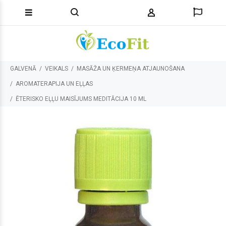
GALVENĀ
VEIKALS
MASĀŽA UN ĶERMEŅA ATJAUNOŠANA
AROMATERAPIJA UN EĻĻAS
ĒTERISKO EĻĻU MAISĪJUMS MEDITĀCIJA 10 ML