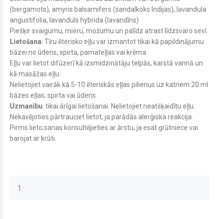
(bergamots), amyris balsamifers (sandalkoks Indijas), lavandula
angustifolia, lavanduls hybrida (lavandīns)
Piešķir svaigumu, mieru, možumu un palīdz atrast līdzsvaro sevī.
Lietošana
:
Tīru ēterisko eļļu var izmantot tikai kā papildinājumu
bāzei no ūdens, spirta, pamateļļas vai krēma.
Eļļu var lietot difūzerī kā izsmidzinātāju telpās, karstā vannā un
kā masāžas eļļu.
Nelietojiet vairāk kā 5-10 ēteriskās eļļas pilienus uz katriem 20 ml
bāzes eļļas, spirta vai ūdens.
Uzmanību
: tikai ārīgai lietošanai. Nelietojiet neatšķaidītu eļļu.
Nekavējoties pārtrauciet lietot, ja parādās alerģiska reakcija.
Pirms lieto;sanas konsultējieties ar ārstu, ja esat grūtniece vai
barojat ar krūti.