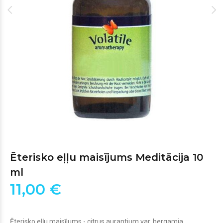
Ēterisko eļļu maisījums Meditācija 10
ml
11,00 €
Ēterisko eļļu maisījums - citrus aurantium var. bergamia