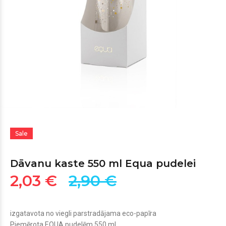
Sale
Dāvanu kaste 550 ml Equa pudelei
2,03 €
2,90 €
izgatavota no viegli parstradājama eco-papīra
Piemērota EQUA pudelēm 550 ml