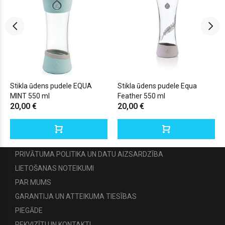
Stikla ūdens pudele EQUA
Stikla ūdens pudele Equa
MINT 550 ml
Feather 550 ml
20,00 €
20,00 €
PRIVĀTUMA POLITIKA UN DATU AIZSARDZĪBA
LIETOŠANAS NOTEIKUMI
PAR MUMS
GARANTIJA UN ATTEIKUMA TIESĪBAS
PIEGĀDE
REKVIZĪTI UN KONTAKTI