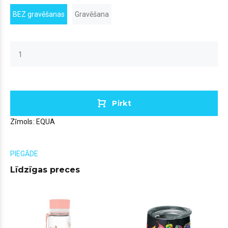
BEZ gravēšanas
Gravēšana
Pirkt
Zīmols:
EQUA
PIEGĀDE
Līdzīgas preces