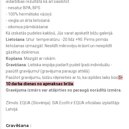
iedarbības rezultātā kā arī sasilstot.
- nesatur BPA, BPS
- 100% hermētisks vāciņš
- viegla un ērta lietošanā
- siksniņa pārnēsāšanai
Kā izskatās pudeles kakliņš, Jūs varat apskatīt bilžu galerijā.
Lietošana
:
Iztur temperatūru: -20 līdz +90. Pirms pirmās
lietošanas izmazgāt. Nesildīt mikroviļņu krāsnī un neiepildīt
gāzētus dzērienus.
Kopšana
: Mazgāt ar rokām.
Gravēšana:
Lieliska iespēja padarīt pudeli īpaši individuālu -
pasūtīt gravējumu! (gravējuma paraugs attēlā).
Pasūtot gravējumu, lūdzu rēķinieties ar to, ka izpildes laiks būs
5
-
10 darba dienas no apmaksas brīža
.
Gravējuma izmērs var atšķirties no paraugā norādītā izmēra.
Zīmols: EQUA (Slovēnija). SIA Ecofit ir EQUA oficiālais izplatītājs
Latvijā.
Gravēšana :