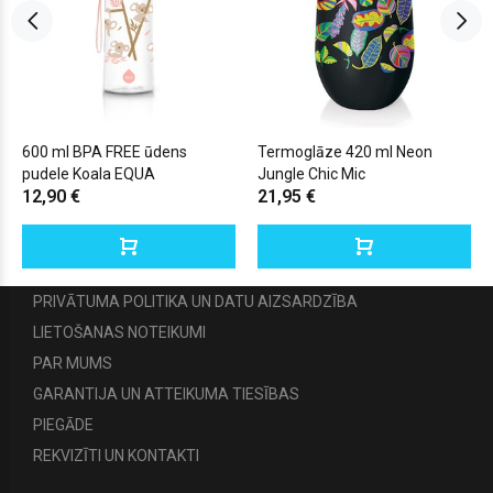
600 ml BPA FREE ūdens
Termoglāze 420 ml Neon
pudele Koala EQUA
Jungle Chic Mic
12,90 €
21,95 €
PRIVĀTUMA POLITIKA UN DATU AIZSARDZĪBA
LIETOŠANAS NOTEIKUMI
PAR MUMS
GARANTIJA UN ATTEIKUMA TIESĪBAS
PIEGĀDE
REKVIZĪTI UN KONTAKTI